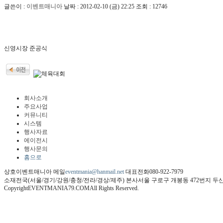
글쓴이 :
이벤트매니아
날짜 :
2012-02-10 (금) 22:25
조회 :
12746
신영시장 준공식
회사소개
주요사업
커뮤니티
시스템
행사자료
에이전시
행사문의
홈으로
상호
이벤트매니아
메일
eventmania@hanmail.net
대표전화
080-922-7979
소재
전국(서울/경기/강원/충청/전라/경상/제주)
본사
서울 구로구 개봉동 472번지 두산
Copyright
EVENTMANIA79.COM
All Rights Reserved.