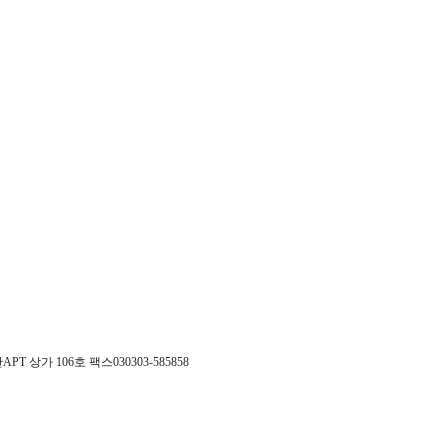
APT 상가 106호
팩스
030303-585858