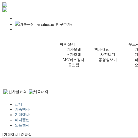
카톡문의 : eventmania (친구추가)
에이전시
주요
여자모델
행사자료
남자모델
사진보기
MC/레크강사
동영상보기
공연팀
전체
가족행사
기업행사
파티플랜
오픈행사
[기업행사] 준공식