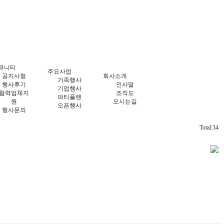
뮤니티
주요사업
공지사항
회사소개
가족행사
행사후기
인사말
기업행사
협력업체지
조직도
파티플랜
원
오시는길
오픈행사
행사문의
Total:34