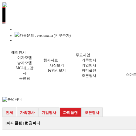
카톡문의 : eventmania (친구추가)
에이전시
주요사업
여자모델
행사자료
가족행사
남자모델
사진보기
기업행사
MC/레크강
동영상보기
파티플랜
사
스마트
오픈행사
공연팀
전체
가족행사
기업행사
파티플랜
오픈행사
[파티플랜] 런칭파티