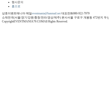
행사문의
홈으로
상호
이벤트매니아
메일
eventmania@hanmail.net
대표전화
080-922-7979
소재
전국(서울/경기/강원/충청/전라/경상/제주)
본사
서울 구로구 개봉동 472번지 두산
Copyright
EVENTMANIA79.COM
All Rights Reserved.